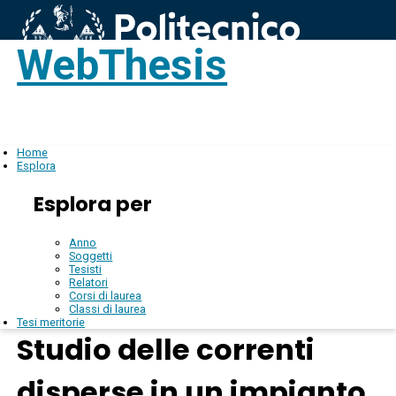
WebThesis
Login
IT
Home
Esplora
Esplora per
Anno
Soggetti
Tesisti
Relatori
Corsi di laurea
Classi di laurea
Tesi meritorie
Studio delle correnti
disperse in un impianto