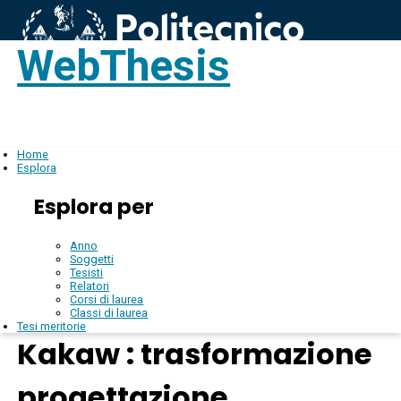
WebThesis
Login
IT
Home
Esplora
Esplora per
Anno
Soggetti
Tesisti
Relatori
Corsi di laurea
Classi di laurea
Tesi meritorie
Kakaw : trasformazione
progettazione