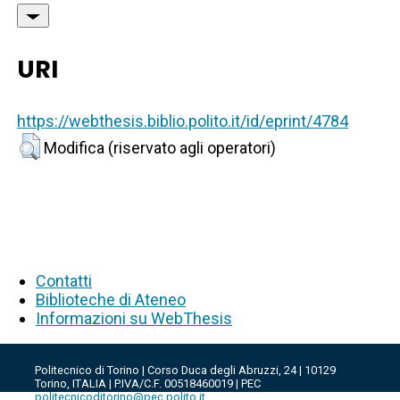
URI
https://webthesis.biblio.polito.it/id/eprint/4784
Modifica (riservato agli operatori)
Contatti
Biblioteche di Ateneo
Informazioni su WebThesis
Politecnico di Torino | Corso Duca degli Abruzzi, 24 | 10129
Torino, ITALIA | P.IVA/C.F. 00518460019 | PEC
politecnicoditorino@pec.polito.it