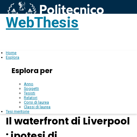
WebThesis
Login
IT
Home
Esplora
Esplora per
Anno
Soggetti
Tesisti
Relatori
Corsi di laurea
Classi di laurea
Tesi meritorie
Il waterfront di Liverpool
: ipotesi di