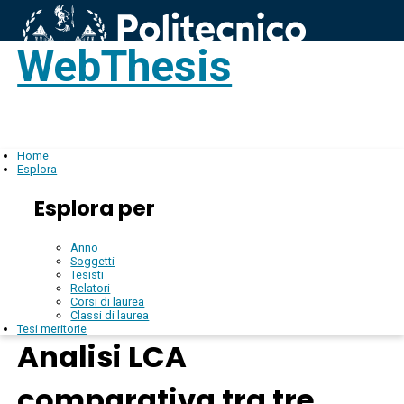
WebThesis
Login
IT
Home
Esplora
Esplora per
Anno
Soggetti
Tesisti
Relatori
Corsi di laurea
Classi di laurea
Tesi meritorie
Analisi LCA
comparativa tra tre