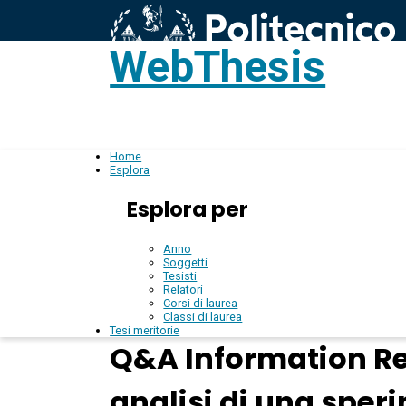
WebThesis
L
IT
Home
Esplora
Esplora per
Anno
Soggetti
Tesisti
Relatori
Corsi di laurea
Classi di laurea
Tesi meritorie
Q&A Information Ret
analisi di una sper