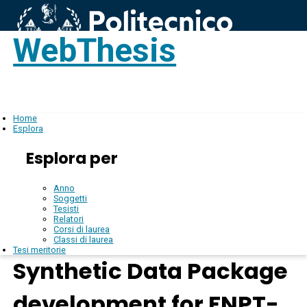
WebThesis
Login
IT
Home
Esplora
Esplora per
Anno
Soggetti
Tesisti
Relatori
Corsi di laurea
Classi di laurea
Tesi meritorie
Synthetic Data Package
development for FNPT-