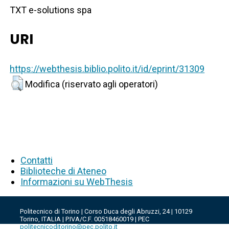
TXT e-solutions spa
URI
https://webthesis.biblio.polito.it/id/eprint/31309
Modifica (riservato agli operatori)
Contatti
Biblioteche di Ateneo
Informazioni su WebThesis
Politecnico di Torino | Corso Duca degli Abruzzi, 24 | 10129
Torino, ITALIA | P.IVA/C.F. 00518460019 | PEC
politecnicoditorino@pec.polito.it