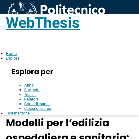
WebThesis
Login
IT
Home
Esplora
Esplora per
Anno
Soggetti
Tesisti
Relatori
Corsi di laurea
Classi di laurea
Tesi meritorie
Modelli per l’edilizia
ospedaliera e sanitaria: