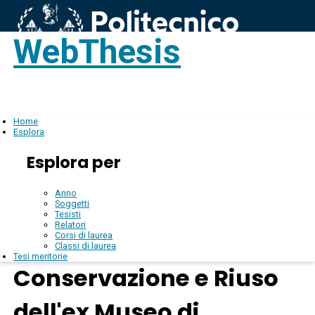
WebThesis
Login
IT
Home
Esplora
Esplora per
Anno
Soggetti
Tesisti
Relatori
Corsi di laurea
Classi di laurea
Tesi meritorie
Conservazione e Riuso
dell'ex Museo di