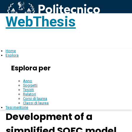
WebThesis
Login
IT
Home
Esplora
Esplora per
Anno
Soggetti
Tesisti
Relatori
Corsi di laurea
Classi di laurea
Tesi meritorie
Development of a
simplified SOFC model