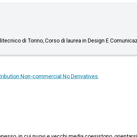
olitecnico di Torino, Corso di laurea in Design E Comunica
ribution Non-commercial No Derivatives
.
esso, in cui nuovi e vecchi media coesistono, orientarsi 