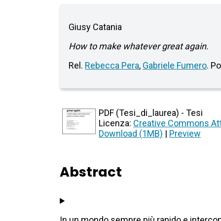
Giusy Catania
How to make whatever great again.
Rel.
Rebecca Pera
,
Gabriele Fumero
. P
PDF (Tesi_di_laurea) - Tesi
Licenza:
Creative Commons Att
Download (1MB)
|
Preview
Abstract
In un mondo sempre più rapido e interconn