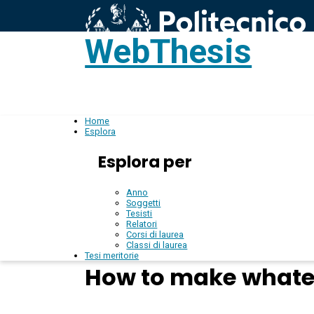
WebThesis
L
IT
Home
Esplora
Esplora per
Anno
Soggetti
Tesisti
Relatori
Corsi di laurea
Classi di laurea
Tesi meritorie
How to make whate