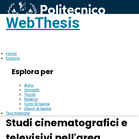
WebThesis
Login
IT
Home
Esplora
Esplora per
Anno
Soggetti
Tesisti
Relatori
Corsi di laurea
Classi di laurea
Tesi meritorie
Studi cinematografici e
televisivi nell'area