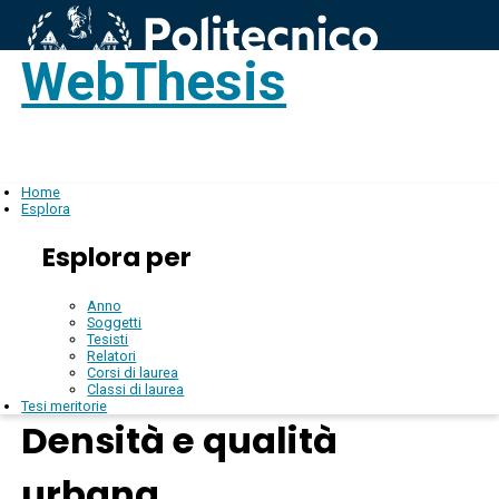
WebThesis
Login
IT
Home
Esplora
Esplora per
Anno
Soggetti
Tesisti
Relatori
Corsi di laurea
Classi di laurea
Tesi meritorie
Densità e qualità
urbana