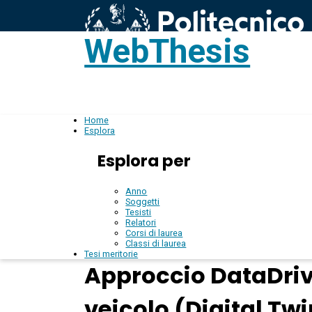
WebThesis
L
IT
Home
Esplora
Esplora per
Anno
Soggetti
Tesisti
Relatori
Corsi di laurea
Classi di laurea
Tesi meritorie
Approccio DataDrive
veicolo (Digital Tw