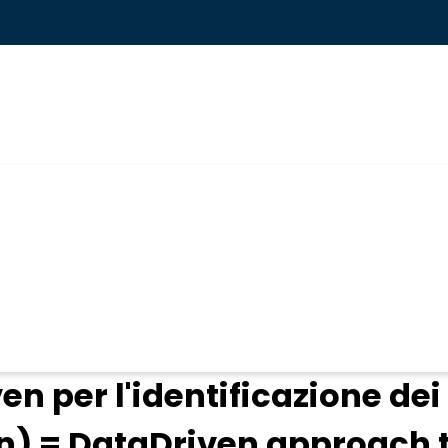
ogin
n per l'identificazione dei
in) = DataDriven approach 