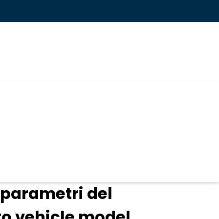
 parametri del
to vehicle model