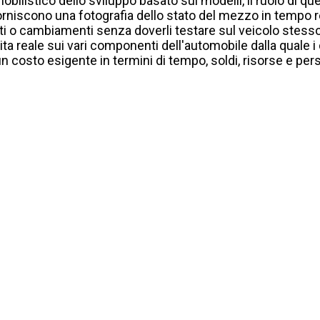
bilistico dello sviluppo basato sui modelli, il ruolo di q
 forniscono una fotografia dello stato del mezzo in tempo 
i o cambiamenti senza doverli testare sul veicolo stesso
 vita reale sui vari componenti dell'automobile dalla quale 
 un costo esigente in termini di tempo, soldi, risorse e pe