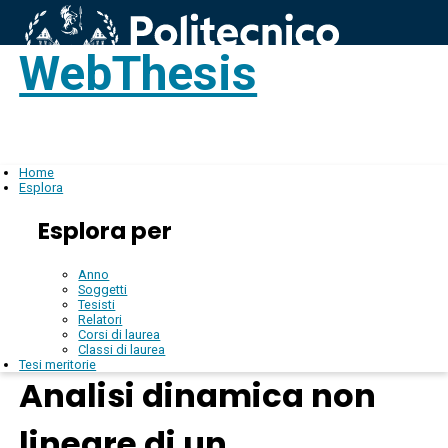
WebThesis
Login
IT
Home
Esplora
Esplora per
Anno
Soggetti
Tesisti
Relatori
Corsi di laurea
Classi di laurea
Tesi meritorie
Analisi dinamica non
lineare di un