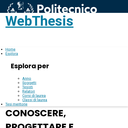
WebThesis
Login
IT
Home
Esplora
Esplora per
Anno
Soggetti
Tesisti
Relatori
Corsi di laurea
Classi di laurea
Tesi meritorie
CONOSCERE,
PROGETTARE E