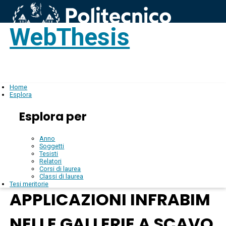
WebThesis
Login
IT
Home
Esplora
Esplora per
Anno
Soggetti
Tesisti
Relatori
Corsi di laurea
Classi di laurea
Tesi meritorie
APPLICAZIONI INFRABIM
NELLE GALLERIE A SCAVO