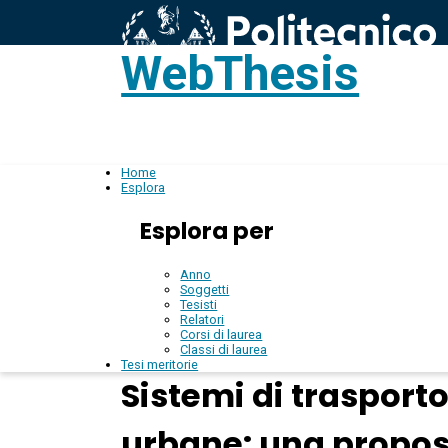
WebThesis
L
IT
Home
Esplora
Esplora per
Anno
Soggetti
Tesisti
Relatori
Corsi di laurea
Classi di laurea
Tesi meritorie
Sistemi di trasport
urbane: una propost