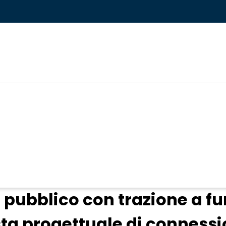
ogin
o pubblico con trazione a fu
a progettuale di connessio