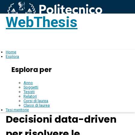
WebThesis
Login
IT
Home
Esplora
Esplora per
Anno
Soggetti
Tesisti
Relatori
Corsi di laurea
Classi di laurea
Tesi meritorie
Decisioni data-driven
per risolvere le