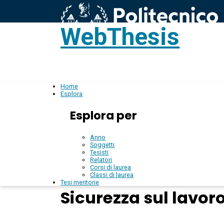
WebThesis
L
IT
Home
Esplora
Esplora per
Anno
Soggetti
Tesisti
Relatori
Corsi di laurea
Classi di laurea
Tesi meritorie
Sicurezza sul lavor