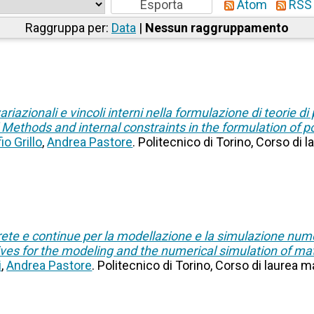
Atom
RSS 
Raggruppa per:
Data
|
Nessun raggruppamento
riazionali e vincoli interni nella formulazione di teorie d
l Methods and internal constraints in the formulation of p
fio Grillo
,
Andrea Pastore
. Politecnico di Torino, Corso di 
rete e continue per la modellazione e la simulazione numer
es for the modeling and the numerical simulation of mat
i
,
Andrea Pastore
. Politecnico di Torino, Corso di laurea 