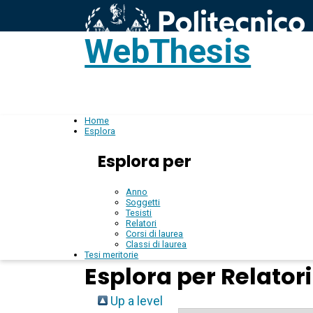
WebThesis
L
IT
Home
Esplora
Esplora per
Anno
Soggetti
Tesisti
Relatori
Corsi di laurea
Classi di laurea
Tesi meritorie
Esplora per Relatori
Up a level