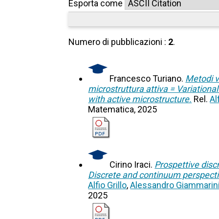
Esporta come
Numero di pubblicazioni :
2
.
Francesco Turiano.
Metodi va
microstruttura attiva = Variationa
with active microstructure.
Rel.
Al
Matematica, 2025
Cirino Iraci.
Prospettive disc
Discrete and continuum perspectiv
Alfio Grillo
,
Alessandro Giammarin
2025