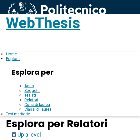
WebThesis
Login
IT
Home
Esplora
Esplora per
Anno
Soggetti
Tesisti
Relatori
Corsi di laurea
Classi di laurea
Tesi meritorie
Esplora per Relatori
Up a level