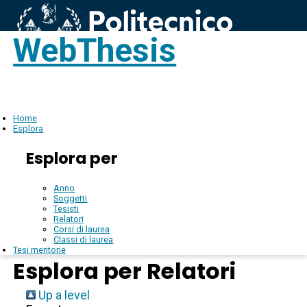
WebThesis
Login
IT
Home
Esplora
Esplora per
Anno
Soggetti
Tesisti
Relatori
Corsi di laurea
Classi di laurea
Tesi meritorie
Esplora per Relatori
Up a level