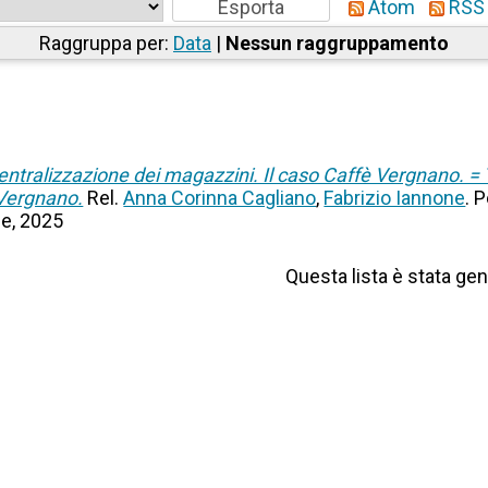
Atom
RSS 
Raggruppa per:
Data
|
Nessun raggruppamento
 centralizzazione dei magazzini. Il caso Caffè Vergnano. 
 Vergnano.
Rel.
Anna Corinna Cagliano
,
Fabrizio Iannone
. 
le, 2025
Questa lista è stata gen