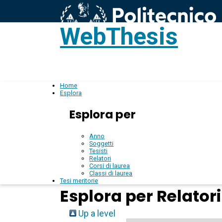
WebThesis
L
IT
Home
Esplora
Esplora per
Anno
Soggetti
Tesisti
Relatori
Corsi di laurea
Classi di laurea
Tesi meritorie
Esplora per Relatori
Up a level