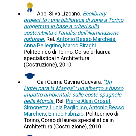
Abel Silva Lizcano.
Ecolibrary
project.to : una biblioteca di zona a Torino
progettata in base a criteri sulla
sostenibilità e l’analisi dell’illuminazione
naturale.
Rel.
Antonio Besso Marcheis
,
Anna Pellegrino
,
Marco Biraghi
.
Politecnico di Torino, Corso di laurea
specialistica in Architettura
(Costruzione), 2010
Gali Guirna Gaviria Guevara.
"Un
Hotel para la Manga" : un albergo a basso
impatto ambientale sulle coste spagnole
della Murcia.
Rel.
Pierre Alain Croset
,
Simonetta Lucia Pagliolico
,
Antonio Besso
Marcheis
,
Enrico Fabrizio
. Politecnico di
Torino, Corso di laurea specialistica in
Architettura (Costruzione), 2010