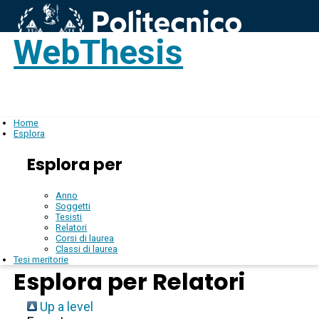
WebThesis
Login
IT
Home
Esplora
Esplora per
Anno
Soggetti
Tesisti
Relatori
Corsi di laurea
Classi di laurea
Tesi meritorie
Esplora per Relatori
Up a level