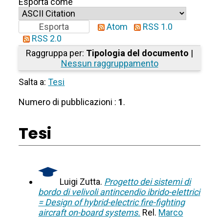
Esporta come
Atom
RSS 1.0
RSS 2.0
Raggruppa per:
Tipologia del documento
|
Nessun raggruppamento
Salta a:
Tesi
Numero di pubblicazioni :
1
.
Tesi
Luigi Zutta.
Progetto dei sistemi di
bordo di velivoli antincendio ibrido-elettrici
= Design of hybrid-electric fire-fighting
aircraft on-board systems.
Rel.
Marco