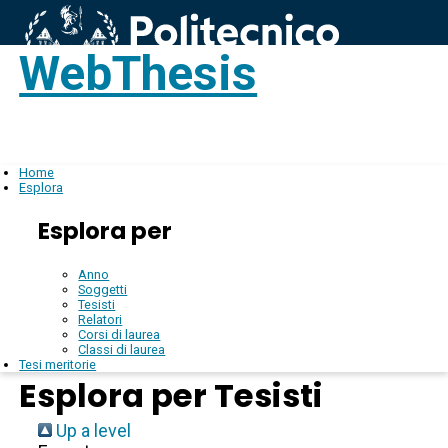
WebThesis
Login
IT
Home
Esplora
Esplora per
Anno
Soggetti
Tesisti
Relatori
Corsi di laurea
Classi di laurea
Tesi meritorie
Esplora per Tesisti
Up a level