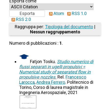
Esporta come
Atom
RSS 1.0
RSS 2.0
Raggruppa per:
Tipologia del documento
|
Nessun raggruppamento
Numero di pubblicazioni :
1
.
Fatjon Tosku.
Studio numerico di
flussi separati in ugelli propulsivi =
Numerical study of separated flow in
propulsive nozzles.
Rel.
Francesco
Larocca
,
Andrea Ferrero
. Politecnico di
Torino, Corso di laurea magistrale in
Ingegneria Aerospaziale, 2021