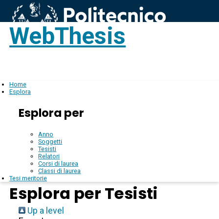
WebThesis
Login
IT
Home
Esplora
Esplora per
Anno
Soggetti
Tesisti
Relatori
Corsi di laurea
Classi di laurea
Tesi meritorie
Esplora per Tesisti
Up a level