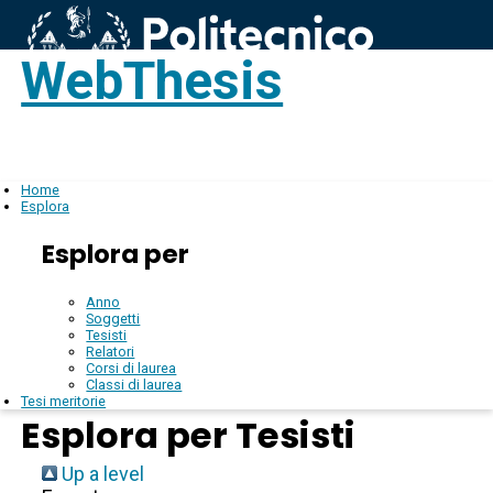
WebThesis
Login
IT
Home
Esplora
Esplora per
Anno
Soggetti
Tesisti
Relatori
Corsi di laurea
Classi di laurea
Tesi meritorie
Esplora per Tesisti
Up a level