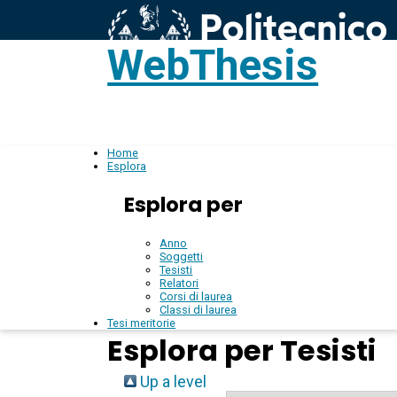
WebThesis
L
IT
Home
Esplora
Esplora per
Anno
Soggetti
Tesisti
Relatori
Corsi di laurea
Classi di laurea
Tesi meritorie
Esplora per Tesisti
Up a level