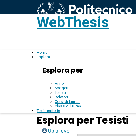
WebThesis
L
IT
Home
Esplora
Esplora per
Anno
Soggetti
Tesisti
Relatori
Corsi di laurea
Classi di laurea
Tesi meritorie
Esplora per Tesisti
Up a level