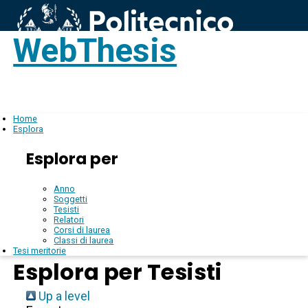
WebThesis
Login
IT
Home
Esplora
Esplora per
Anno
Soggetti
Tesisti
Relatori
Corsi di laurea
Classi di laurea
Tesi meritorie
Esplora per Tesisti
Up a level