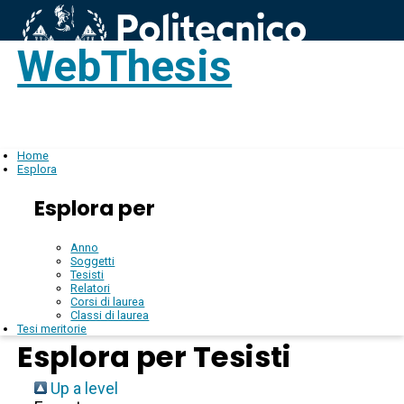
WebThesis
Login
IT
Home
Esplora
Esplora per
Anno
Soggetti
Tesisti
Relatori
Corsi di laurea
Classi di laurea
Tesi meritorie
Esplora per Tesisti
Up a level