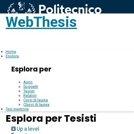
WebThesis
Login
IT
Home
Esplora
Esplora per
Anno
Soggetti
Tesisti
Relatori
Corsi di laurea
Classi di laurea
Tesi meritorie
Esplora per Tesisti
Up a level