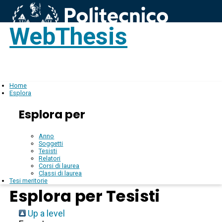
WebThesis
Login
IT
Home
Esplora
Esplora per
Anno
Soggetti
Tesisti
Relatori
Corsi di laurea
Classi di laurea
Tesi meritorie
Esplora per Tesisti
Up a level