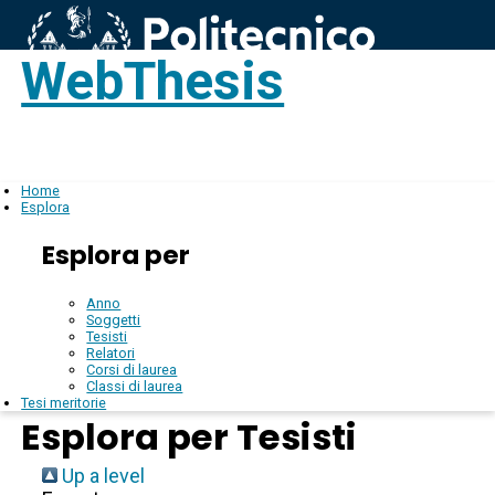
WebThesis
Login
IT
Home
Esplora
Esplora per
Anno
Soggetti
Tesisti
Relatori
Corsi di laurea
Classi di laurea
Tesi meritorie
Esplora per Tesisti
Up a level