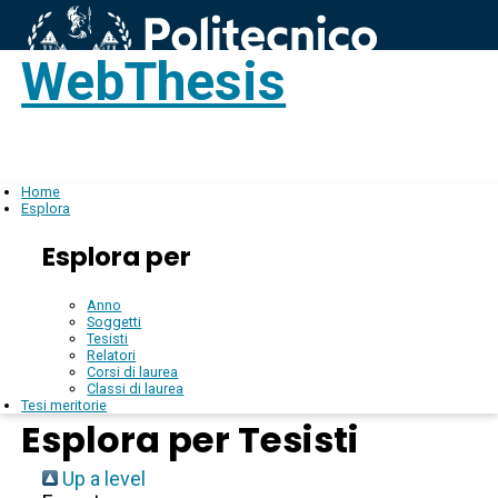
WebThesis
Login
IT
Home
Esplora
Esplora per
Anno
Soggetti
Tesisti
Relatori
Corsi di laurea
Classi di laurea
Tesi meritorie
Esplora per Tesisti
Up a level