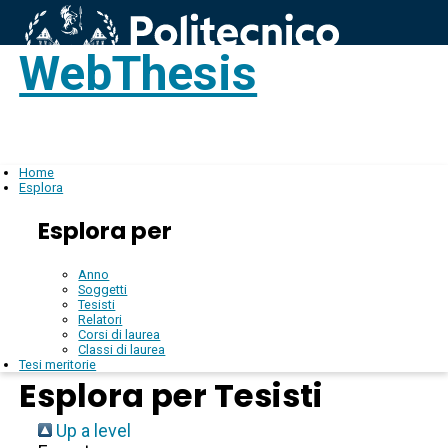
WebThesis
Login
IT
Home
Esplora
Esplora per
Anno
Soggetti
Tesisti
Relatori
Corsi di laurea
Classi di laurea
Tesi meritorie
Esplora per Tesisti
Up a level