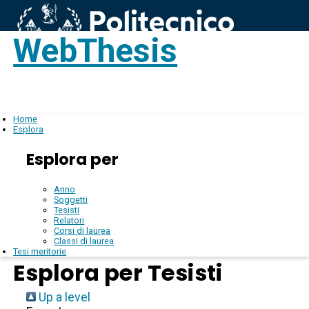
WebThesis
Login
IT
Home
Esplora
Esplora per
Anno
Soggetti
Tesisti
Relatori
Corsi di laurea
Classi di laurea
Tesi meritorie
Esplora per Tesisti
Up a level