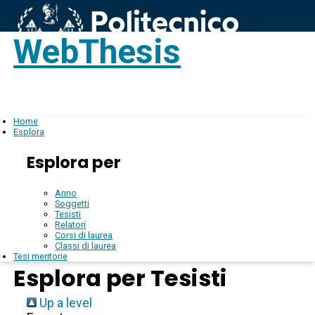
WebThesis
Login
IT
Home
Esplora
Esplora per
Anno
Soggetti
Tesisti
Relatori
Corsi di laurea
Classi di laurea
Tesi meritorie
Esplora per Tesisti
Up a level