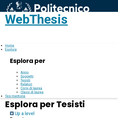
WebThesis
Login
IT
Home
Esplora
Esplora per
Anno
Soggetti
Tesisti
Relatori
Corsi di laurea
Classi di laurea
Tesi meritorie
Esplora per Tesisti
Up a level