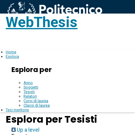
WebThesis
Login
IT
Home
Esplora
Esplora per
Anno
Soggetti
Tesisti
Relatori
Corsi di laurea
Classi di laurea
Tesi meritorie
Esplora per Tesisti
Up a level