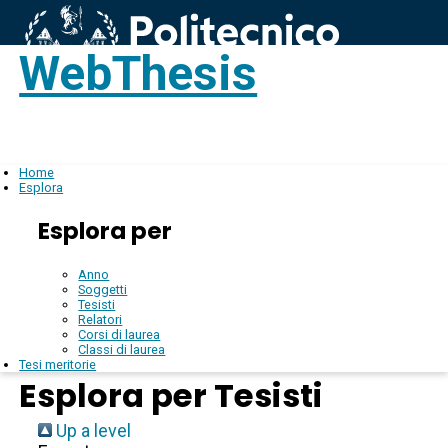
WebThesis
Login
IT
Home
Esplora
Esplora per
Anno
Soggetti
Tesisti
Relatori
Corsi di laurea
Classi di laurea
Tesi meritorie
Esplora per Tesisti
Up a level