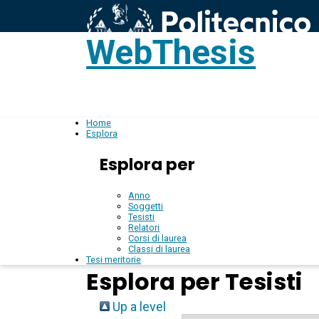
WebThesis
L
IT
Home
Esplora
Esplora per
Anno
Soggetti
Tesisti
Relatori
Corsi di laurea
Classi di laurea
Tesi meritorie
Esplora per Tesisti
Up a level