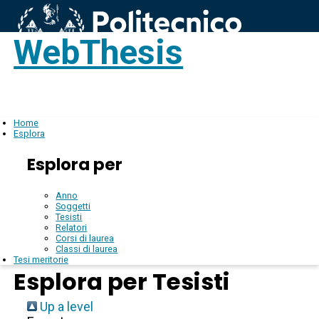
WebThesis
Login
IT
Home
Esplora
Esplora per
Anno
Soggetti
Tesisti
Relatori
Corsi di laurea
Classi di laurea
Tesi meritorie
Esplora per Tesisti
Up a level