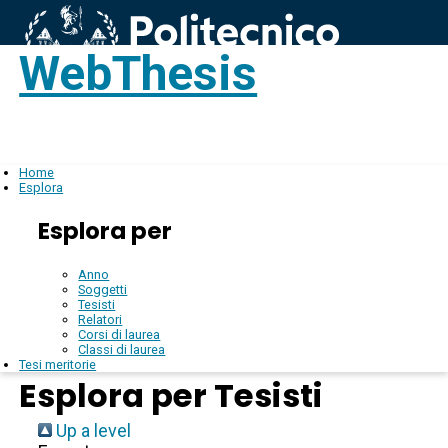
WebThesis
Login
IT
Home
Esplora
Esplora per
Anno
Soggetti
Tesisti
Relatori
Corsi di laurea
Classi di laurea
Tesi meritorie
Esplora per Tesisti
Up a level