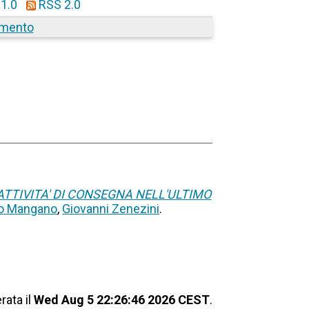
1.0
RSS 2.0
amento
ATTIVITA' DI CONSEGNA NELL'ULTIMO
io Mangano
,
Giovanni Zenezini
.
rata il
Wed Aug 5 22:26:46 2026 CEST
.