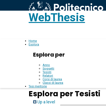
WebThesis
L
IT
Home
Esplora
Esplora per
Anno
Soggetti
Tesisti
Relatori
Corsi di laurea
Classi di laurea
Tesi meritorie
Esplora per Tesisti
Up a level