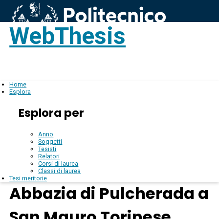
WebThesis
Login
IT
Home
Esplora
Esplora per
Anno
Soggetti
Tesisti
Relatori
Corsi di laurea
Classi di laurea
Tesi meritorie
Abbazia di Pulcherada a
San Mauro Torinese .