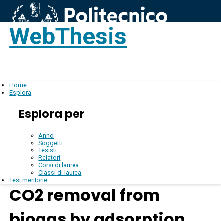
WebThesis
Login
IT
Home
Esplora
Esplora per
Anno
Soggetti
Tesisti
Relatori
Corsi di laurea
Classi di laurea
Tesi meritorie
CO2 removal from
biogas by adsorption