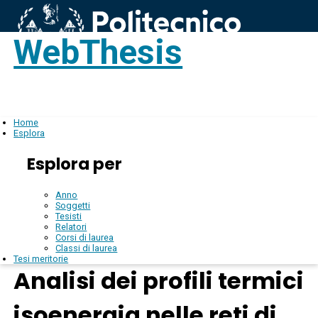
WebThesis
Login
IT
Home
Esplora
Esplora per
Anno
Soggetti
Tesisti
Relatori
Corsi di laurea
Classi di laurea
Tesi meritorie
Analisi dei profili termici
isoenergia nelle reti di