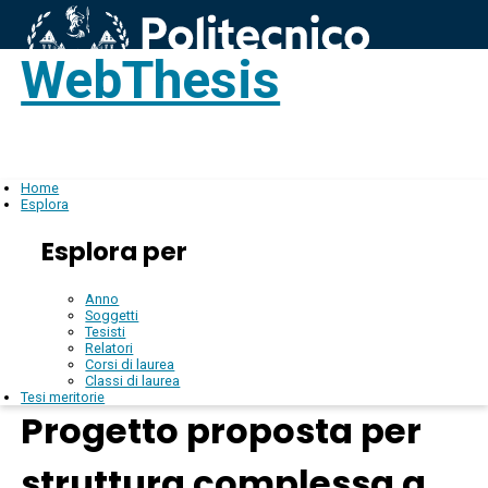
WebThesis
Login
IT
Home
Esplora
Esplora per
Anno
Soggetti
Tesisti
Relatori
Corsi di laurea
Classi di laurea
Tesi meritorie
Progetto proposta per
struttura complessa a