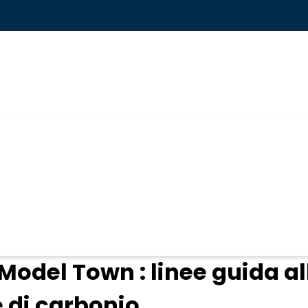
ogin
odel Town : linee guida al
e di carbonio